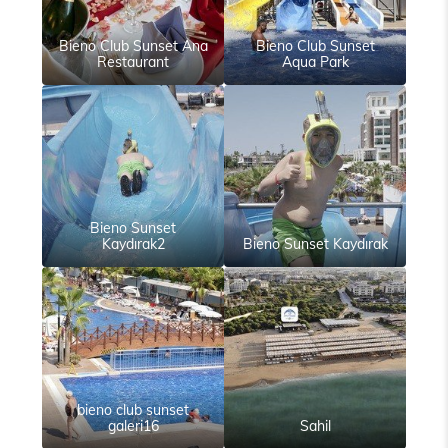
Bieno Club Sunset Ana
Bieno Club Sunset
Restaurant
Aqua Park
Bieno Sunset
Kaydırak2
Bieno Sunset Kaydırak
bieno club sunset
galeri16
Sahil