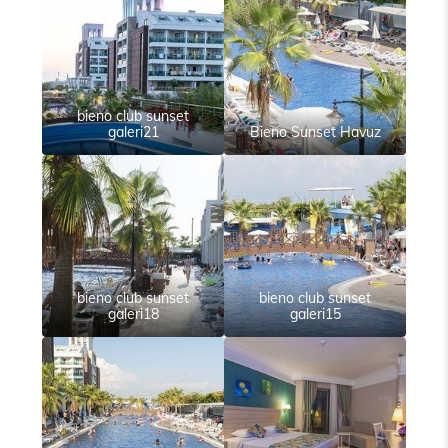
bieno club sunset
galeri21
Bieno Sunset Havuz
bieno club sunset
bieno club sunset
galeri18
galeri15