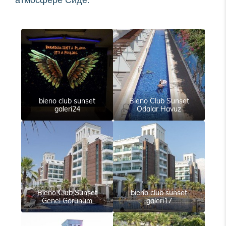
bieno club sunset
Bieno Club Sunset
galeri24
Odalar Havuz
Bieno Club Sunset
bieno club sunset
Genel Görünüm
galeri17