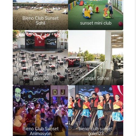
Bieno Club Sunset
Sahil
sunset mini club
bieno club sunset
galeri20
Sunset Sahne
Bieno Club Sunset
bieno club sunset
Animasyon
galeri23